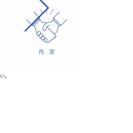
内 定
い。