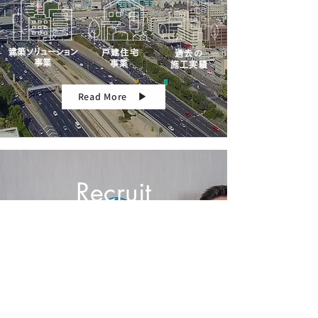
建築
ソリュ
ー
ション
戸建住宅
過去の
事業
事業
施工実績
Read More ▶︎
Recruit
採用情報
人と建築に誠実に向き合い、共に成長でき
る仲間を募集しています。